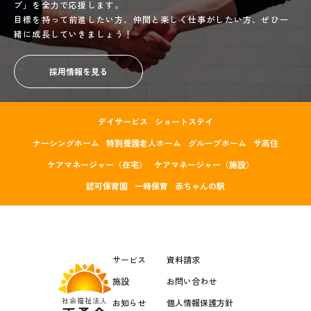
プ」を全力で応援します。
目標を持って前進したい方、仲間と楽しく仕事がしたい方、ぜひ一
緒に成長していきましょう！
採用情報を見る
デイサービス
ショートステイ
ナーシングホーム
特別養護老人ホーム
グループホーム
サ高住
ケアマネージャー（在宅）
ケアマネージャー（施設）
認可保育園
一時保育
赤ちゃんの駅
サービス
資料請求
施設
お問い合わせ
社会福祉法人
お知らせ
個人情報保護方針