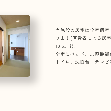
当施設の居室は全室個室で
ります(厚労省による居
10.65㎡)。
全室にベッド、加湿機能
トイレ、洗面台、テレビ