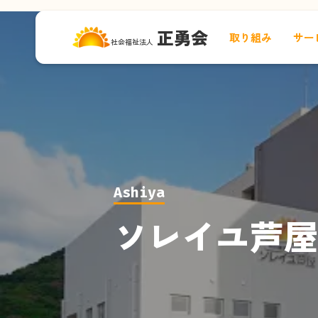
正勇会
取り組み
サー
社会福祉法人
Ashiya
ソレイユ芦屋