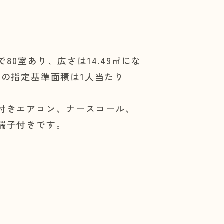
80室あり、広さは14.49㎡にな
室の指定基準面積は1人当たり
付きエアコン、ナースコール、
端子付きです。