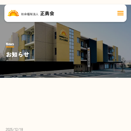
remove
remove
正勇会
remove
社会福祉法人
News
お知らせ
2025/12/18