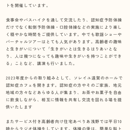
トを開催しています。
食事会やバスハイクを通して交流したり、認知症予防体操
だけでなく転倒予防体操・口腔体操などの実施により楽し
く穏やかな時間をご提供しています。中でも歌謡ショーや
バーチャルツアーはとても人気があります。高齢者の趣味
と生きがいについて「生きがいとは生きるはりあいとな
り、人は幾つになっても趣味や生きがいを持つことができ
る」ことなど、講演も行いました。
2023年度からの取り組みとして、ソレイユ遠賀のホールで
認知症カフェを開きます。認知症の方やそのご家族、地元
地域の方々などあらゆる人が集まり、お茶やお菓子を自由
に飲食しながら、相互に情報を共有し交流を図れる場を提
供いたします
またサービス付き高齢者向け住宅あべりあ浅野では平日10
時からラジオ体操をしています。体操の後は、簡単な脳ト