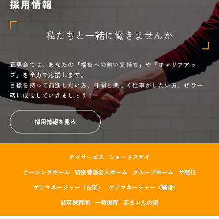
採用情報
私たちと一緒に働きませんか
正勇会では、あなたの「福祉への熱い気持ち」や「キャリアアッ
プ」を全力で応援します。
目標を持って前進したい方、仲間と楽しく仕事がしたい方、ぜひ一
緒に成長していきましょう！
採用情報を見る
デイサービス
ショートステイ
ナーシングホーム
特別養護老人ホーム
グループホーム
サ高住
ケアマネージャー（在宅）
ケアマネージャー（施設）
認可保育園
一時保育
赤ちゃんの駅