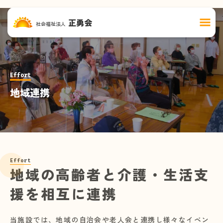
remove
remove
正勇会
remove
社会福祉法人
Effort
地域連携
Effort
地域の高齢者と介護・生活支
援を相互に連携
当施設では、地域の自治会や老人会と連携し様々なイベン